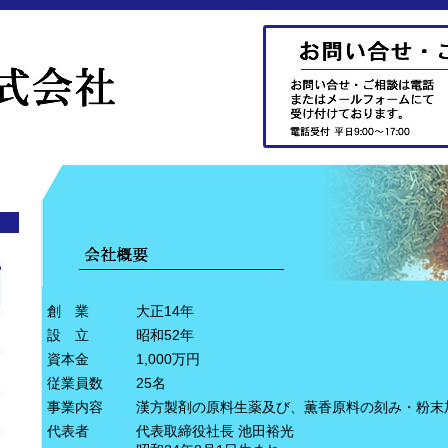
創 業
大正14年
設 立
昭和52年
資本金
1,000万円
従業員数
25名
事業内容
漢方製剤の原料生薬及び、薫香原料の刻み・粉末
代表者
代表取締役社長 池田裕光