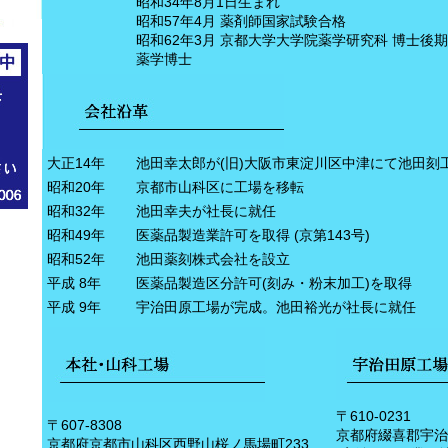
昭和34年8月1日生まれ
昭和57年4月 薬剤師国家試験合格
昭和62年3月 京都大学大学院薬学研究科 博士後
薬学博士
大正14年
池田幸太郎が(旧)大阪市東淀川区中津にて池田刻
昭和20年
京都市山科区に工場を移転
昭和32年
池田幸夫が社長に就任
昭和49年
医薬品製造業許可を取得 (京第143号)
昭和52年
池田薬刻株式会社を設立
平成 8年
医薬品製造区分許可(刻み・粉末加工)を取得
平成 9年
宇治田原工場が完成。池田裕光が社長に就任
〒610-0231
〒607-8308
京都府綴喜郡宇治
京都府京都市山科区西野山桜ノ馬場町233